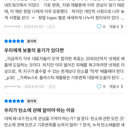
네트워크에서 지었다. 기후 변화, 자원 재활용에 아주 관심이 많기 때문
에, 이 책은 정말 나에게 아주 유용했다. 하지만 개인적 사정으로 너무 늦
게 서평을 쓴다. ㅜ 정말 topic 별로 세세하게 나누어 정리되어 있다. 각
기 다른 분야의 전문가들의 컬럼이 실려 있으며, 그냥 문제점만
l******4
2023.01.07.
신고
0
댓글
0
종이책
우리에게 보통의 용기가 있다면
_지금까지 각국 대표자들이 모여 합의한 목표는 2050년까지 넷제로 배
출에 도달하는 것이다. 하지만 이미 벌어진 피해를 복구하려면 넷제로 이
상으로, 즉 지구가 흡수할 수 있는 한계보다 탄소를 ‘적게’ 배출해야 한다.
_p30 _가짜뉴스6: 플라스틱 재활용은 기후변화 대응에 도움이 된다: 플
라스틱에 어떤 마크가 찍혀 있든 재활용되는 건 그중 9%뿐이다. 나머지는
y******k
2023.01.03.
신고
0
댓글
0
소각되거나 매립
종이책
우리가 탄소에 관해 알아야 하는 이유
대체 왜 내가 탄소에 관심을 가져야 하는가? 알 준다. 탄소에 관한 모든 것!
탄소에 관해 모르고 기후변화를 논하지 말라! ? 한국, 누적 탄소배출량 세