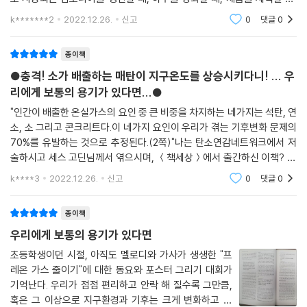
플라스틱, 비료, 살충제,
k*******2
2022.12.26.
신고
0
댓글
0
종이책
●충격! 소가 배출하는 매탄이 지구온도를 상승시키다니! ... 우
리에게 보통의 용기가 있다면...●
"인간이 배출한 온실가스의 요인 중 큰 비중을 차지하는 네가지는 석탄, 연
소, 소 그리고 콘크리트다.이 네가지 요인이 우리가 겪는 기후변화 문제의
70%를 유발하는 것으로 추정된다.(2쪽)"나는 탄소연감네트워크에서 저
술하시고 세스 고딘님께서 엮으시며, ＜책세상＞에서 출간하신 이책? ＜
우리에게 보통의 용기가 있다면＞을 읽다가 윗글에 신선한 충격을 받았다.
k****3
2022.12.26.
신고
0
댓글
0
아니 위 네가지가
종이책
우리에게 보통의 용기가 있다면
초등학생이던 시절, 아직도 멜로디와 가사가 생생한 "프
레온 가스 줄이기"에 대한 동요와 포스터 그리기 대회가
기억난다. 우리가 점점 편리하고 안락 해 질수록 그만큼,
혹은 그 이상으로 지구환경과 기후는 크게 변화하고 있