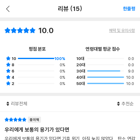
리뷰 (15)
한줄평
10.0
혜택 및 유의사항
평점 분포
연령대별 평균 점수
10
100%
10대
0.0
8
0%
20대
0.0
6
0%
30대
9.0
4
0%
40대
10.0
2
0%
50대
10.0
리뷰전체
추천순
종이책
우리에게 보통의 용기가 있다면
우리에게 보통의 용기가 있다면 기후 위기, 아직 늦지 않았다. 탄소 연감