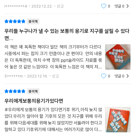
다. 무엇이든 '자연스러운'것을 거스르는것은 그만큼의 댓
l*********4
2022.12.22.
신고
0
댓글
0
가를 치뤄야 함은 지명한 사실일 것이다. 언제부터인가
기후변화와 환경오염들에 관심을
종이책
우리들 누구나가 낼 수 있는 보통의 용기로 지구를 살릴 수 있다
면...
이 책은 꽤 독특한 책이다.일단 책의 크기부터가 다르다.
시중에서 파는 잡지 크기 만큼이나 큰 편이다. 안의 내용
은 더 독특한데, 마치 수백 장의 ppt슬라이드 자료를 묶
어 놓은 것 같은 느낌이다. 이 독특한 느낌은 이 책의 저자
구성을 보면 알 수 있는데, 세계 각국에서 작가, 연구원,
5******m
2022.12.16.
신고
0
댓글
0
일러스트레이터 등등의 사람들이 자발적으로 모여 만들
어낸 자료들의 집합이 바로 이 책의 정체성
종이책
우리에게보통의용기가있다면
#우리에게 보통의 용기가 있다면기후 위기,아직 늦지 않
았다.우리가 알아야 할 기후의 모든 것.지구를 위해 우리
를 위해 다음세대를 위해 늦지 않았지만 서둘려야 한다고
말하고 있다.기후위기에 대해서는 여러가지로 많이 다루