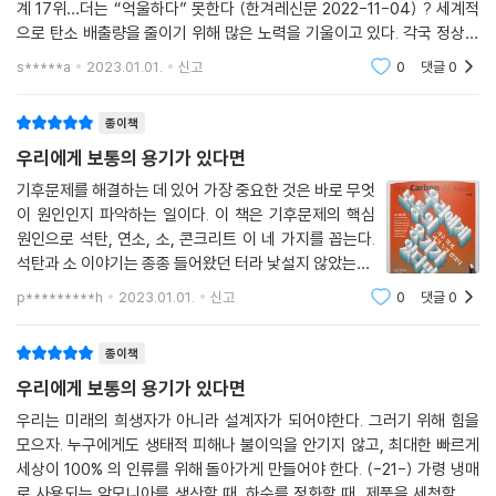
계 17위…더는 “억울하다” 못한다 (한겨레신문 2022-11-04) ? 세계적
으로 탄소 배출량을 줄이기 위해 많은 노력을 기울이고 있다. 각국 정상들
이 모여 온실가스 배출량을 줄이자고 합의한 유엔기후변화협약(UNFCC
s*****a
2023.01.01.
신고
0
댓글
0
C)이 1992년 체결되었
종이책
우리에게 보통의 용기가 있다면
기후문제를 해결하는 데 있어 가장 중요한 것은 바로 무엇
이 원인인지 파악하는 일이다. 이 책은 기후문제의 핵심
원인으로 석탄, 연소, 소, 콘크리트 이 네 가지를 꼽는다.
석탄과 소 이야기는 종종 들어왔던 터라 낯설지 않았는데,
연소와 콘크리트는 처음 접한 요인이라 이 부분을 집중해
p*********h
2023.01.01.
신고
0
댓글
0
서 읽어봐야겠다는 생각이 들었다. 그런데 ‘연소’는 다른
구체적인 요인들을 일으키는
종이책
우리에게 보통의 용기가 있다면
우리는 미래의 희생자가 아니라 설계자가 되어야한다. 그러기 위해 힘을
모으자. 누구에게도 생태적 피해나 불이익을 안기지 않고, 최대한 빠르게
세상이 100% 의 인류를 위해 돌아가게 만들어야 한다. (-21-) 가령 냉매
로 사용되는 암모니아를 생산할 때, 하수를 정화할 때, 제품을 세척할 때,