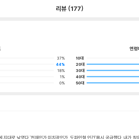
리뷰 (177)
포
연령
37%
10대
44%
20대
18%
30대
1%
40대
0%
50대
 지대로 낚였다.'천재인가 미치광인가. 도파민형 인간'몹시 궁금했다. 내가 