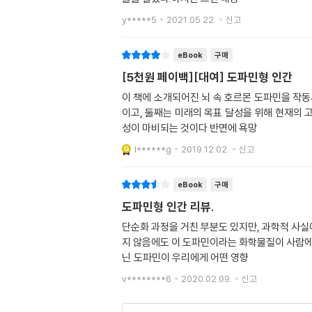
y*****5
2021.05.22.
신고
eBook
구매
[5천원 페이백][대여] 도파민형 인간
이 책에 소개되어진 뇌 속 호르몬 도파민을 작
이고, 둘째는 미래의 목표 달성을 위해 현재의
성이 마비되는 것이다 반면에 욕망
l******g
2019.12.02.
신고
eBook
구매
도파민형 인간 리뷰.
단순화 과정을 거친 부분도 있지만, 과학적 사실
지 않음에도 이 도파민이라는 화학물질이 사람에
닌 도파민이 우리에게 어떤 영향
v********6
2020.02.09.
신고