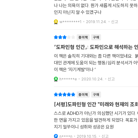
나 나는 의욕이 없다. 뭔가 새롭게 시도하지 못하고
인지 아닌지 알 수 있겠구나
w********1
2019.11.24.
신고
종이책
구매
『도파민형 인간』: 도파민으로 해석하는 
이 책은 솔직히 기대와는 좀 다른 책이었네요. 
대인 관계에 도움이 되는 행동/심리 분석서가 아
이 책은 ‘자기계발’이나 ‘
h******e
2020.10.24.
신고
종이책
구매
[서평]도파민형 인간 "미래와 현재의 조
스스로 ADHD가 아닌가 의심했던 시기가 있다.
한 면을 가지고 있음을 발견하게 되었다. 목표
지기 일쑤이니 성취와 성공은 요원
n****n
2019.10.15.
신고