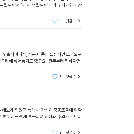
카툰을 보면서 '아 이 책을 보면 내가 도파민형 인간
6
댓글
0
터가 도발적이어서, 저는 나름의 느낌적인 느낌으로
카테고리에 넣어놓기도 했구요. 결론부터 말하자면,
5
댓글
0
점검해보게 되었고 특히 나 자신이 충동조절에 취약
은 변수에도 쉽게 흔들리며 관심과 주의가 흐트러
3
댓글
0