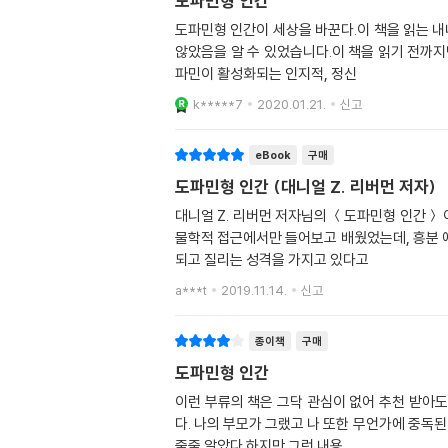
도파민형 인간
도파민형 인간이 세상을 바꾼다.이 책을 읽는 내
않았음을 알 수 있었습니다.이 책을 읽기 전까
파민이 활성화되는 인지적, 정신
k*****7
2020.01.21.
신고
eBook
구매
도파민형 인간 (대니얼 Z. 리버먼 저자)
대니얼 Z. 리버먼 저자님의 ＜도파민형 인간＞
물학적 접근에서만 들어보고 배웠었는데, 흥분 
되고 질리는 성격을 가지고 있다고
a***t
2019.11.14.
신고
종이책
구매
도파민형 인간
이런 부류의 책은 그닥 관심이 없어 추천 받아
다. 나의 부모가 그랬고 나 또한 무언가에 중독된 적 있으니.이 책을 읽어보기 전에 추천 영상을 먼저 봤는데 난 도파민을 잘 활용하는 방법이나 중독에서 벗어나는 방법을 제시해
줄줄 알았다.하지만 그런 내용