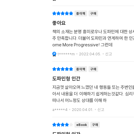
종이책
구매
좋아요
책의 소재는 분명 흥미로우나 도파민에 대한 상
주 만족합니다. 더불어 도파민과 연계하여 한 인
ome More Progressive! 그런데
t******m
2022.04.05.
신고
종이책
구매
도파민형 인간
지금껏 살아오며 느꼈던 내 행동들 또는 주변인
아서 내용을 더 이해하기 쉽게하는것같다. 심리
떠나서 어느정도 상대를 이해 하
a*****4
2020.04.01.
신고
eBook
구매