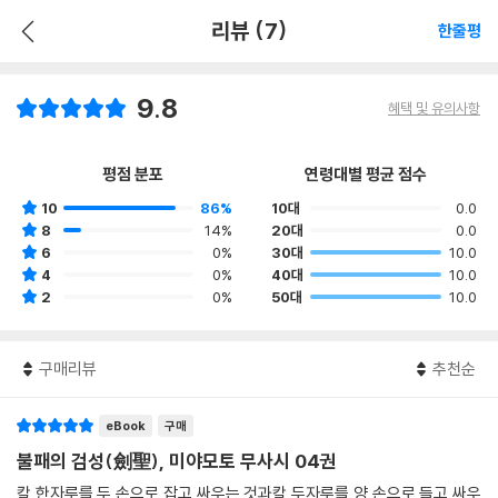
리뷰 (7)
한줄평
9.8
혜택 및 유의사항
평점 분포
연령대별 평균 점수
10
86%
10대
0.0
8
14%
20대
0.0
6
0%
30대
10.0
4
0%
40대
10.0
2
0%
50대
10.0
구매리뷰
추천순
eBook
구매
불패의 검성(劍聖), 미야모토 무사시 04권
칼 한자루를 두 손으로 잡고 싸우는 것과칼 두자루를 양 손으로 들고 싸우