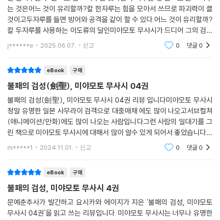
는 것은어느 것이 유리할까?칼 한자루는 힘을 모아서 쓰므로 파괴력이 클
것이고두자루를 들면 방어와 공격을 같이 할 수 있다.어느 것이 유리할까?
칼 두자루를 사용하는 이도류의 달인미야모토 무사시가 드디어 그의 검법
을 완성한다.
j******e
2025.06.07.
신고
0
댓글
0
eBook
구매
불패의 검성(劍聖), 미야모토 무사시 04권
불패의 검성(劍聖), 미야모토 무사시 04권 리뷰 입니다미야모토 무사시
정말 유명한 일본 사무라이 검객으로 대중매채 에도 많이 나오고서브컬쳐
(애니메이션/만화)에도 많이 나오는 사람입니다그런 사람의 일대기를 그
린 책으로 미야모토 무사시에 대해서 많이 알수 있게 되어서 좋았습니다물
론 아직 초반 이기 때문에 더 자세한 내용은 후반에 가야지 나오겠지만 초
m*****1
2024.11.01.
신고
0
댓글
0
반부터정말 흥미로운
eBook
구매
불패의 검성, 미야모토 무사시 4권
문예춘추사가 발간하고 요시카와 에이지가 지은 '불패의 검성, 미야모토
무사시 04권'을 읽고 쓰는 리뷰입니다. 미야모토 무사시는 너무나 유명한