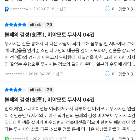
근원입니다.살면서 방심하지 말라는 교훈을 주는군요.
b******4
2020.07.16.
신고
0
댓글
0
eBook
구매
불패의 검성(劍聖), 미야모토 무사시 04권
무사시는 검을 통해서 더 나은 사람이 되기 위해 몸부림 친 사나이다. 그에
게 깨달음을 안겨준 스님 다쿠안의 내공을 깊이 사모하며, 검술을 갈고 닦
아 선(禪)의 경지에 이르고자 노력했다. 제일검을 향한 그의 진지한 자세
와 끝없는 수행으로 무사시는 검술의 달인이 된다. 일본의 수도에 해당하
는 교토의 명문 무사 가문, '요시오카'가문을 이끄는 두 형제를 제압하고, 7
s*******1
2020.04.26.
신고
0
댓글
0
0여명의 제자
eBook
구매
불패의 검성(劍聖), 미야모토 무사시 04권
만화,게임,애니메이션등 여러매체에서 다루어진 미야모토 무사시란 인물
이 주인공인 요시카와 에이지 작가님의 불패의 검성 미야모토 무사시 4권
입니다 평생을 살아가며 수십번의 검술대전을 겪으며 한번도 패한적이 없
다는 무사시의 삶을 다룬 소설로 검을 통해 더 나은 세상을 만들기 위해 노
력하는 한남자의 이야기가 마음을 움직이게 합니다 갈수록 흥미진진해지
h******5
2021.08.03.
신고
0
댓글
0