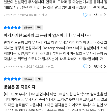
일본의 전설적인 무사입니다. 만화책, 드라마 등 다양한 매체를 통해서 접
해보았지만, 원전 책이 있다는 것을 알고 읽어보게 되었습니다. 특히 일본
의 대표 국민작가인 요시카와 에이지가 썼다는 점에서 더 흥미를 끌었습니
k******i
2024.06.18.
신고
0
댓글
0
다. 책을 통해 미
eBook
구매
아기자기한 묘사의 그 문장이 압권이다!! (무사시**)
뭔가 이도류의 달이 무사시...라고 하면 무서운 이미지가 떠오르나,소설 그
자체는 굉장히 문장자체가 Description이 Detail하고 감칠맛나게 쓰여
져있다는 것읻,특히 이번 4권 초반부에는 아케미- 오츠 - 무사시 등의 풍
자넘치는 위트한 스토리가 펼쳐지는데...너무 과하게 소개하면 네타..가 될
테니 적극적으로 구매하여(EBOOK**) 읽어볼것을 강력히 추천하는 바
v*********s
2024.02.28.
신고
0
댓글
0
이다...
eBook
구매
방심은 곧 죽음이다
[미야모토 무사시] 04권 입니다.이번 04권 또한 본격적으로 칼싸움을 합
니다.미야모토 무사시의 숙적 '사사키 코지로' 또한 나오고요,코지로 말고
도 다른 검객들도 나옵니다.그 다른 검객들은 미야모토 무사시의 겉만 보
고 무시를 하다가된통 당하고 죽음을 맞습니다.역시 방심은 모든 실패의