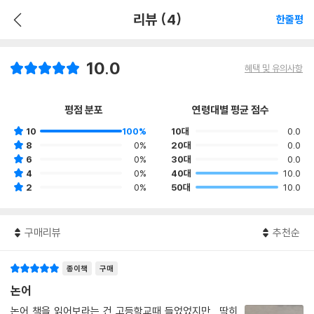
리뷰 (4)
한줄평
10.0
혜택 및 유의사항
평점 분포
연령대별 평균 점수
10
100%
10대
0.0
8
0%
20대
0.0
6
0%
30대
0.0
4
0%
40대
10.0
2
0%
50대
10.0
구매리뷰
추천순
종이책
구매
논어
논어 책을 읽어보라는 건 고등학교때 들었었지만,, 딱히