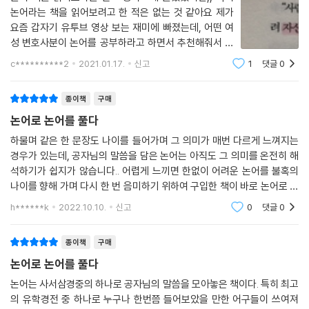
논어라는 책을 읽어보려고 한 적은 없는 것 같아요 제가
요즘 갑자기 유투브 영상 보는 재미에 빠졌는데, 어떤 여
성 변호사분이 논어를 공부하라고 하면서 추천해줘서 바
로 구매했습니다. 물론 그 분이 추천한 다른 책도 주문 했
c**********2
2021.01.17.
신고
1
댓글
0
구요 책이 엄청 두꺼워요. 책 받아보시면 왜 책이 비싼지
알 수 있어요 ㅋㅋ 아직 초반부반 읽어도 제
종이책
구매
논어로 논어를 풀다
하물며 같은 한 문장도 나이를 들어가며 그 의미가 매번 다르게 느껴지는
경우가 있는데, 공자님의 말씀을 담은 논어는 아직도 그 의미를 온전히 해
석하기가 쉽지가 않습니다.. 어렵게 느끼면 한없이 어려운 논어를 불혹의
나이를 향해 가며 다시 한 번 음미하기 위하여 구입한 책이 바로 논어로 논
어를 풀다입니다. 공자님의 말씀이 살아 숨쉬는 것처럼 느껴지는 좋은 책
h******k
2022.10.10.
신고
0
댓글
0
입니다.
종이책
구매
논어로 논어를 풀다
논어는 사서삼경중의 하나로 공자님의 말씀을 모아놓은 책이다. 특히 최고
의 유학경전 중 하나로 누구나 한번쯤 들어보았을 만한 어구들이 쓰여져