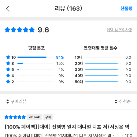
리뷰 (163)
한줄평
9.6
혜택 및 유의사항
평점 분포
연령대별 평균 점수
10
81%
10대
0.0
8
15%
20대
9.0
6
4%
30대
9.0
4
0%
40대
9.0
2
0%
50대
9.0
구매리뷰
추천순
eBook
구매
[100% 페이백][대여] 전염병 일지 대니얼 디포 저/서정은 역
[100% 페이백][대여] 전염병 일지대니얼 디포 저/서정은 역ㆍㆍㆍ100