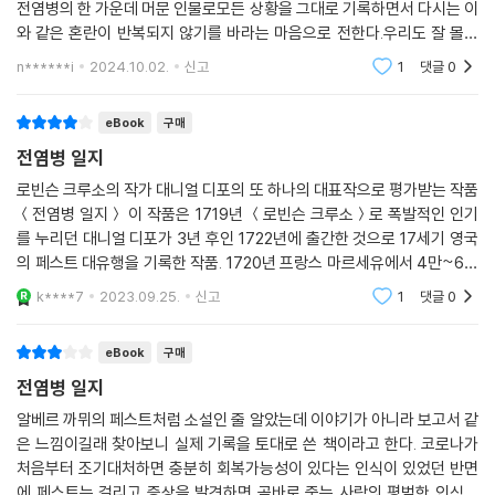
전염병의 한 가운데 머문 인물로모든 상황을 그대로 기록하면서 다시는 이
와 같은 혼란이 반복되지 않기를 바라는 마음으로 전한다.우리도 잘 몰랐
던 상황에서 우왕좌왕, 아무런 준비도 없이 닥친 감염병 시대를 힘들게 건
n******i
2024.10.02.
신고
1
댓글
0
너왔다.지금도
eBook
구매
전염병 일지
로빈슨 크루소의 작가 대니얼 디포의 또 하나의 대표작으로 평가받는 작품
＜전염병 일지＞ 이 작품은 1719년 ＜로빈슨 크루소＞로 폭발적인 인기
를 누리던 대니얼 디포가 3년 후인 1722년에 출간한 것으로 17세기 영국
의 페스트 대유행을 기록한 작품. 1720년 프랑스 마르세유에서 4만~6만
명의 페스트 추정 사망자가 발생하자, 1665년 10만여 명을 페스트로 잃었
k****7
2023.09.25.
신고
1
댓글
0
던 영국은 또다시 극심
eBook
구매
전염병 일지
알베르 까뮈의 페스트처럼 소설인 줄 알았는데 이야기가 아니라 보고서 같
은 느낌이길래 찾아보니 실제 기록을 토대로 쓴 책이라고 한다. 코로나가
처음부터 조기대처하면 충분히 회복가능성이 있다는 인식이 있었던 반면
에 페스트는 걸리고 증상을 발견하면 곧바로 죽는 사람의 평범한 인식을