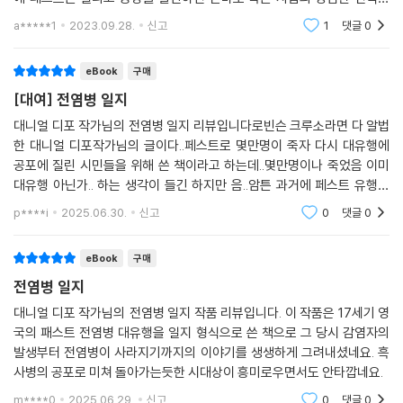
벗어난 듯한 병이다보니 딸의 다리에서 반점을 발견하고 괴로움과 충격에
a*****1
2023.09.28.
신고
1
댓글
0
어머니가 헤매고 다
eBook
구매
[대여] 전염병 일지
대니얼 디포 작가님의 전염병 일지 리뷰입니다로빈슨 크루소라면 다 알법
한 대니얼 디포작가님의 글이다..페스트로 몇만명이 죽자 다시 대유행에
공포에 질린 시민들을 위해 쓴 책이라고 하는데..몇만명이나 죽었음 이미
대유행 아닌가.. 하는 생각이 들긴 하지만 음..암튼 과거에 페스트 유행에
대해 궁금했던 사람들이라면 좀 흥미롭지 않았을까 싶음
p****i
2025.06.30.
신고
0
댓글
0
eBook
구매
전염병 일지
대니얼 디포 작가님의 전염병 일지 작품 리뷰입니다. 이 작품은 17세기 영
국의 패스트 전염병 대유행을 일지 형식으로 쓴 책으로 그 당시 감염자의
발생부터 전염병이 사라지기까지의 이야기를 생생하게 그려내셨네요. 흑
사병의 공포로 미쳐 돌아가는듯한 시대상이 흥미로우면서도 안타깝네요.
m****0
2025.06.29.
신고
0
댓글
0