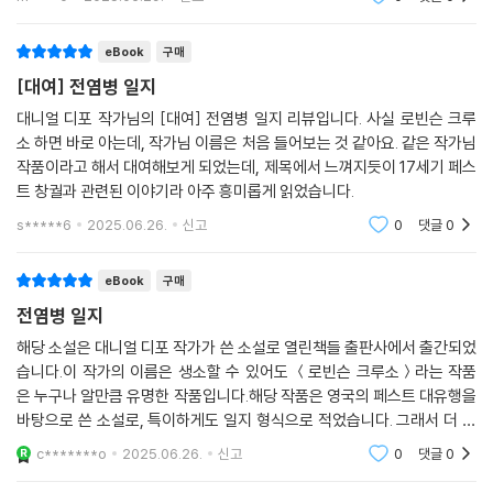
eBook
구매
[대여] 전염병 일지
대니얼 디포 작가님의 [대여] 전염병 일지 리뷰입니다. 사실 로빈슨 크루
소 하면 바로 아는데, 작가님 이름은 처음 들어보는 것 같아요. 같은 작가님
작품이라고 해서 대여해보게 되었는데, 제목에서 느껴지듯이 17세기 페스
트 창궐과 관련된 이야기라 아주 흥미롭게 읽었습니다.
s*****6
2025.06.26.
신고
0
댓글
0
eBook
구매
전염병 일지
해당 소설은 대니얼 디포 작가가 쓴 소설로 열린책들 출판사에서 출간되었
습니다.이 작가의 이름은 생소할 수 있어도 ＜로빈슨 크루소＞라는 작품
은 누구나 알만큼 유명한 작품입니다.해당 작품은 영국의 페스트 대유행을
바탕으로 쓴 소설로, 특이하게도 일지 형식으로 적었습니다. 그래서 더 몰
입감이 있었던 소설입니다.
c*******o
2025.06.26.
신고
0
댓글
0