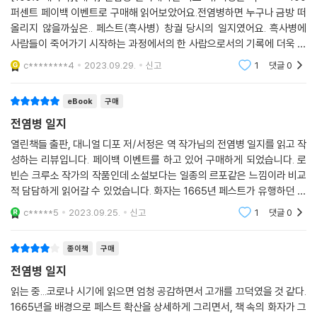
퍼센트 페이백 이벤트로 구매해 읽어보았어요.전염병하면 누구나 금방 떠
올리지 않을까싶은.. 페스트(흑사병) 창궐 당시의 일지였어요. 흑사병에
사람들이 죽어가기 시작하는 과정에서의 한 사람으로서의 기록에 더욱 그
상황에 몰입하면서 읽을 수 있었어요. 흑사병이란 걸 처음 알았을 당시에
c********4
2023.09.29.
신고
1
댓글
0
도 무시무시하다고 느꼈
eBook
구매
전염병 일지
열린책들 출판, 대니얼 디포 저/서정은 역 작가님의 전염병 일지를 읽고 작
성하는 리뷰입니다. 페이백 이벤트를 하고 있어 구매하게 되었습니다. 로
빈슨 크루소 작가의 작품인데 소설보다는 일종의 르포같은 느낌이라 비교
적 담담하게 읽어갈 수 있었습니다. 화자는 1665년 페스트가 유행하던 시
기의 평범한 런던 시민으로 사회 전체를 조망하며 어떻게 위기를 극복해야
c*****5
2023.09.25.
신고
1
댓글
0
하는지를 설명합
종이책
구매
전염병 일지
읽는 중...코로나 시기에 읽으면 엄청 공감하면서 고개를 끄덕였을 것 같다.
1665년을 배경으로 페스트 확산을 상세하게 그리면서, 책 속의 화자가 그