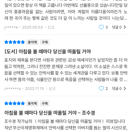
일이 있으면 항상 이 책을 고릅니다.이번에도 선물용으로 샀습니다만일 당
신이 종종마음을 앓는 사람이라면, 아마 계절의 아름다움이라든가 노
래 한 곡이 주는 행복 같은 것도 더 깊 이 느끼는 사람일 것이다. 나는당신
이 당신의 섬세한 심장을 믿었으면 좋겠다.- 작가의 말
j*****e
2025.05.03.
신고
3
댓글
0
종이책
구매
[도서] 아침을 볼 때마다 당신을 떠올릴 거야
표지와 제목을 본다면 사랑과 관련된 감성 에세이인가 싶었지만 좀 더 어
둡고 먹먹한, 그러나 잔잔한 문체로 그려낸 소설이다. 이 소설은 스스로 죽
음을 선택할 수 있는 안락사를 할 수 있는 세계관을 다루고 있다. 보통 안락
사 하면 몸의 아픔, 식물인간 등으로 죽음을 선택하는 사람들이 나올 것 같
은데 이 책은 우울증을 앓고 있는 사람들을 배경으로 하고 있다. 사실 나는
c******a
2022.11.15.
신고
2
댓글
0
무조건 삶
종이책
구매
아침을 볼 때마다 당신을 떠올릴 거야 - 조수경
조수경 작가님의 ＜아침을 볼 때마다 당신을 떠올릴 거야＞ 리뷰입니다
작년 부산국제영화제에서 안락사를 선택한 아버지를 돕는 딸의 시선으로,