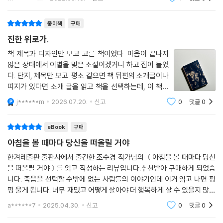
지
종이책
구매
진한 위로가.
책 제목과 디자인만 보고 고른 책이었다. 마음이 끝나지
않은 상태에서 이별을 맞은 소설이겠거니 하고 집어 들었
다. 단지, 제목만 보고. 평소 같으면 책 뒤편의 소개글이나
띠지가 있다면 소개 글을 읽고 책을 선택하는데, 이 책은
그냥 집어든 후에 읽기 전에서야 뒷면의 소개글을 봤다.
j******m
2026.07.20.
신고
0
댓글
0
‘죽음이 최선인 사람들의 이야기’라는 문장이 눈에 들어왔
다.자살을 한다는 것은 그만큼 버티기
eBook
구매
아침을 볼 때마다 당신을 떠올릴 거야
한겨레출판 출판사에서 출간한 조수경 작가님의 ＜아침을 볼 때마다 당신
을 떠올릴 거야＞를 읽고 작성하는 리뷰입니다.추천받아 구매하게 되었습
니다. 죽음을 선택할 수밖에 없는 사람들의 이야기인데 이거 읽고 나면 펑
펑 울게 됩니다. 너무 재밌고 어떻게 살아야 더 행복하게 살 수 있을지 많이
고민해보게 됩니다.
a******7
2025.04.30.
신고
0
댓글
0