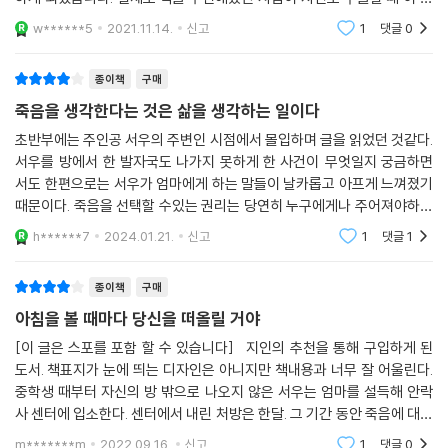
을 읽고 힘을 얻었다고 해서 기쁜 마음으로 선물했습니다. 선물하기 좋은
w******5
2021.11.14.
신고
1
댓글
0
책 같습니다.
종이책
구매
죽음을 생각한다는 것은 삶을 생각하는 일이다
초반부에는 주인공 서우의 주변인 시점에서 몰입하며 글을 읽었던 것같다.
서우를 방에서 한 발자국도 나가지 못하게 한 사건이 무엇일지 궁금하면
서도 한편으로는 서우가 엄마에게 하는 말들이 날카롭고 아프게 느껴졌기
때문이다. 죽음을 선택할 수있는 권리는 당연히 누구에게나 주어져야하지
만, 반대로 내 주변인이 센터에 입소한다고 강경하게 주장한다면 얼마나
h******7
2024.01.21.
신고
1
댓글
1
마음이 아프고 슬플
종이책
구매
아침을 볼 때마다 당신을 떠올릴 거야
[이 글은 스포를 포함 할 수 있습니다] 지인의 추천을 통해 구입하게 된
도서. 책표지가 눈에 띄는 디자인은 아니지만 책내용과 너무 잘 어울린다.
중학생 때부터 자신의 방 밖으로 나오지 않은 서우는 엄마를 설득해 안락
사 센터에 입소한다. 센터에서 내린 처방은 한달. 그 기간 동안 죽음에 대한
생각이 변하지 않는다면 서우는 약을 받아 죽음을 맞이할 수 있게 된다. 하
m*******m
2022.09.16.
신고
1
댓글
0