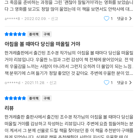
그 죽음을 준비하는 과정을 그린 '괜찮아 잘될거야'라는 영화를 보았습니
다 그 영화를 보고도 정말 많이 울었는데 이 책을 보면서도 안락사에 대한
많은 생각을 하게 되네요 내가 나를 통제할 수 없다는 것은 상상도 하기 싫
a*****8
2022.02.09.
신고
1
댓글
0
은 일이고
종이책
구매
아침을 볼 때마다 당신을 떠올릴 거야
한겨레출판에서 출간된 조수경 작가님의 아침을 볼 때마다 당신을 떠올릴
거야 리뷰입니다. 우울한 느낌과 그런 감성이 책 전체에 묻어있어요. 전 딱
히 우울감을 느끼는 사람이 아니라서 그런지 오히려 더 몰입이 되는 느낌..
책 분위기에 스며 들기가 정말 좋았던 것 같아요. 주변에 우울한 분이 있어
도 선물해드리고 싶은 책이에요. 작가님의 문체와 전체적인 스토리라인이
o*****d
2021.11.28.
신고
1
댓글
0
아직도 먹먹
종이책
구매
리뷰
한겨레출판 출판사에서 출간된 조수경 작가님의 아침을 볼 때마다 당신을
떠올릴 거야를 감상하고 작성하는 리뷰입니다. 주변에 요즘 힘들어하는 분
이 계셔서 그 분께 선물로 드릴 책을 찾아보던 중 이 책을 추천받아 구매를
하게 되었습니다. 실제로 책을 추천해줬던 사람이 자신도 우울할 때 이 책