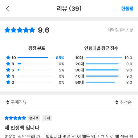
리뷰 (39)
한줄평
9.6
혜택 및 유의사항
평점 분포
연령대별 평균 점수
10
85%
10대
10.0
8
10%
20대
9.0
6
5%
30대
9.0
4
0%
40대
9.0
2
0%
50대
8.0
구매리뷰
추천순
종이책
구매
제 인생책 입니다
여운이 정말 오래 가는 책입니다.몇년 전 이 책을 읽고 그 뒤로 책 선물 할