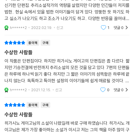
신기한 단편집. 추리소설작가의 역량을 살렸지만 다양한 인간들이 저지를
법한.. 현실 속에서 있을 법한 이야기들이 담겨 있다. 엉뚱한 듯 하기도 하
고 실소가 나오기도 하고 조소가 나오기도 하고.. 다양한 반응을 끌어내는
단편들이지만 기본적으로!! 재미있다ㅎㅎ 단편이 좋은 점은 하루에 한두
h******2
2022.02.19.
신고
1
댓글
0
편씩 길지 않
종이책
구매
수상한 사람들
이 작품은 단편집이다. 하지만 히가시노 게이고의 단편집은 좀 다르다. 짧
지만 기승전결에 반전까지 추리소설의 모든 것을 담고 있다. 7편의 단편들
은 하루에 하나씩 읽기 좋다. 하지만 그 짧은 이야기의 섬뜩함은 하루에 끝
나지 않는다. 독특하고 특이한 설정의 이야기들에 쉽게 매료될 것이다. ＜
목록＞ 자고 있던 여자 판정 콜을 다시 한번! 죽으면 일도 못 해 달콤해야
h******2
2021.12.15.
신고
0
댓글
0
하는데 등대
종이책
구매
수상한 사람들
히가시노 게이고님의 소설이 나왔길래 바로 구매 하였습니다. 히가시노 개
이고님은 제가 가장 좋아하는 소설가 이시고 저는 그의 책을 아주 많이 구