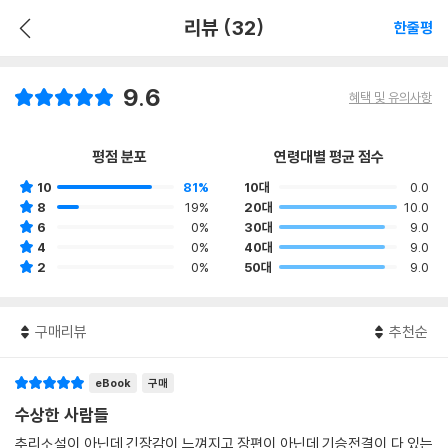
리뷰 (32)
한줄평
9.6
혜택 및 유의사항
평점 분포
연령대별 평균 점수
10
81%
10대
0.0
8
19%
20대
10.0
6
0%
30대
9.0
4
0%
40대
9.0
2
0%
50대
9.0
구매리뷰
추천순
eBook
구매
수상한 사람들
추리소설이 아닌데 긴장감이 느껴지고 장편이 아닌데 기승전결이 다 있는