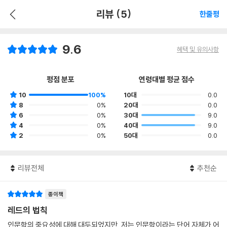
리뷰 (5)
한줄평
9.6
혜택 및 유의사항
평점 분포
연령대별 평균 점수
10
100%
10대
0.0
8
0%
20대
0.0
6
0%
30대
9.0
4
0%
40대
9.0
2
0%
50대
0.0
리뷰전체
추천순
종이책
레드의 법칙
인문학의 중요성에 대해 대두되었지만, 저는 인문학이라는 단어 자체가 어