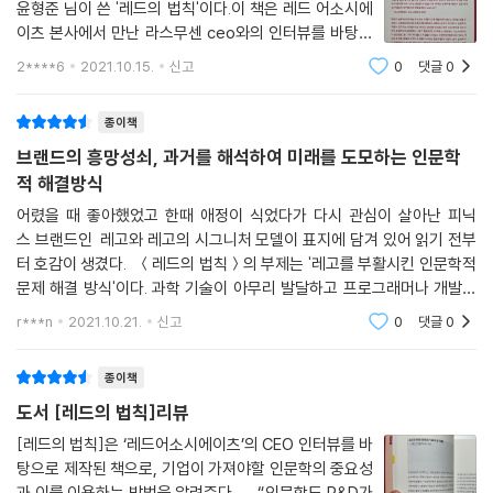
윤형준 님이 쓴 '레드의 법칙'이다.이 책은 레드 어소시에
이츠 본사에서 만난 라스무센 ceo와의 인터뷰를 바탕으
로, '기업이 왜 인문학에 몰두해야 하는지, 그렇게 해서 어
2****6
2021.10.15.
신고
0
댓글
0
떤 문제를 어떻게 해결할수 있는지' 정리하였다. 그리고
인문학이기업에 어떤 솔루션을 제공할 수 있
종이책
브랜드의 흥망성쇠, 과거를 해석하여 미래를 도모하는 인문학
적 해결방식
어렸을 때 좋아했었고 한때 애정이 식었다가 다시 관심이 살아난 피닉
스 브랜드인 레고와 레고의 시그니처 모델이 표지에 담겨 있어 읽기 전부
터 호감이 생겼다. ＜레드의 법칙＞의 부제는 '레고를 부활시킨 인문학적
문제 해결 방식'이다. 과학 기술이 아무리 발달하고 프로그래머나 개발자
들이 이공계 천재들이어도 그 기술로 만든 제품을 사용하고 즐기는 일반
r***n
2021.10.21.
신고
0
댓글
0
대중에
종이책
도서 [레드의 법칙]리뷰
[레드의 법칙]은 ‘레드어소시에이츠’의 CEO 인터뷰를 바
탕으로 제작된 책으로, 기업이 가져야할 인문학의 중요성
과 이를 이용하는 방법을 알려준다. “인문학도 R&D가