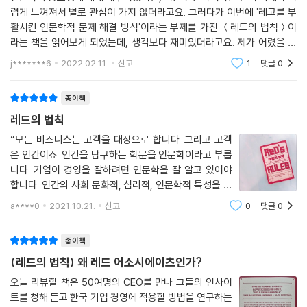
렵게 느껴져서 별로 관심이 가지 않더라고요. 그러다가 이번에 '레고를 부
활시킨 인문학적 문제 해결 방식'이라는 부제를 가진 ＜레드의 법칙＞이
라는 책을 읽어보게 되었는데, 생각보다 재미있더라고요. 제가 어렸을 때
도 동생이랑 하는 레고 놀이를 좋아했었고, 지금도 장난감 코너에 가면 레
j*******6
2022.02.11.
신고
1
댓글
0
고가
종이책
레드의 법칙
“모든 비즈니스는 고객을 대상으로 합니다. 그리고 고객
은 인간이죠. 인간을 탐구하는 학문을 인문학이라고 부릅
니다. 기업이 경영을 잘하려면 인문학을 잘 알고 있어야
합니다. 인간의 사회 문화적, 심리적, 인문학적 특성을 이
해하지 못하면 비즈니스는 성공할 수 없습니다. 우리는 인
a****0
2021.10.21.
신고
0
댓글
0
문학을 현실의 경영 세계와 연결하는 양면테이프 역할을
하고 싶습니다.” 「라스무센 레
종이책
(레드의 법칙) 왜 레드 어소시에이츠인가?
오늘 리뷰할 책은 50여명의 CEO를 만나 그들의 인사이
트를 청해 듣고 한국 기업 경영에 적용할 방법을 연구하는