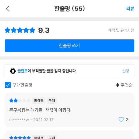
한줄평 (55)
리뷰
9.3
혜택 및 유의사항
한줄평 쓰기
클린봇
이 부적절한 글을 감지 중입니다.
설정
구매한줄평
추천순
종이책
구매
뜬구름잡는 얘기들.. 책값이 아깝다.
m******w
2021.02.17.
2
종이책
구매