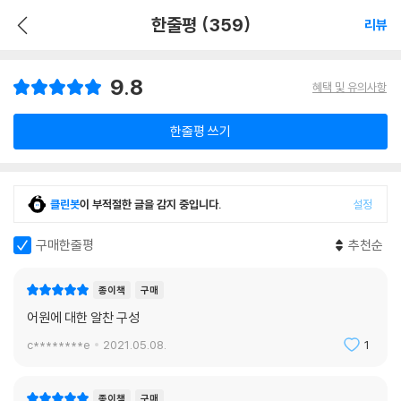
한줄평 (359)
리뷰
9.8
혜택 및 유의사항
한줄평 쓰기
클린봇
이 부적절한 글을 감지 중입니다.
설정
구매한줄평
추천순
종이책
구매
어원에 대한 알찬 구성
c********e
2021.05.08.
1
종이책
구매