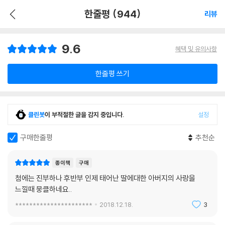
한줄평 (944)
리뷰
9.6
혜택 및 유의사항
한줄평 쓰기
클린봇
이 부적절한 글을 감지 중입니다.
설정
구매한줄평
추천순
종이책
구매
첨에는 진부하나 후반부 인제 태어난 딸에대한 아버지의 사랑을
느낄때 뭉클하네요..
**********************
2018.12.18.
3