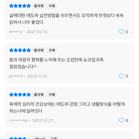
종이책
구매
삶에대한 태도와 실천방법을 쉬우면서도 유익하게 무엇보다 쏙쏙
읽혀서 너무 좋았다.
k****y
2021.02.13.
0
종이책
구매
몸과 마음의 평화를 느끼해 주는 오감만족 눈코입귀촉
잘읽었습니다!!
b****3
2020.11.01.
0
종이책
구매
육체적 심리적 건강상태는 태도와 관점 그리고 생활방식을 어떻게
하는냐에 달려잇다
c******m
2020.10.27.
0